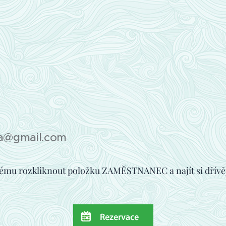
a@gmail.com
tému rozkliknout položku ZAMĚSTNANEC a najít si dřívěj