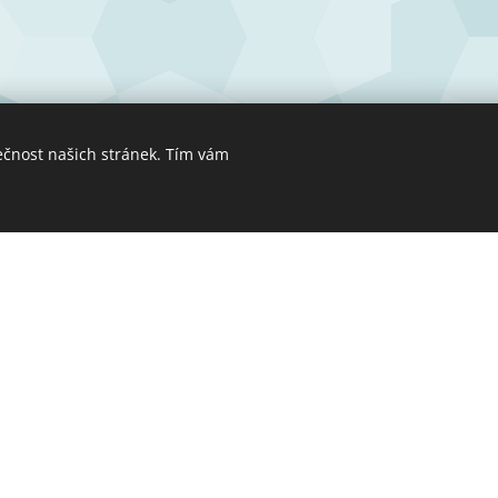
ečnost našich stránek. Tím vám
Vytvořeno službou
Webnode
Cookies