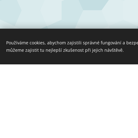
Používáme cookies, abychom zajistili správné fungování a bezp
můžeme zajistit tu nejlepší zkušenost při jejich návštěvě.