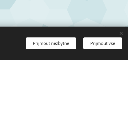
Přijmout nezbytné
Přijmout vše